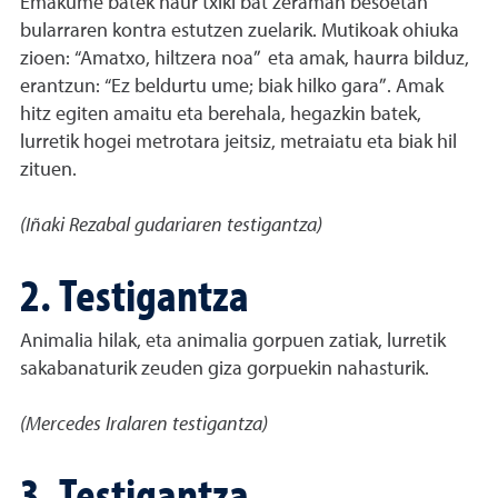
Emakume batek haur txiki bat zeraman besoetan
bularraren kontra estutzen zuelarik. Mutikoak ohiuka
zioen: “Amatxo, hiltzera noa” eta amak, haurra bilduz,
erantzun: “Ez beldurtu ume; biak hilko gara”. Amak
hitz egiten amaitu eta berehala, hegazkin batek,
lurretik hogei metrotara jeitsiz, metraiatu eta biak hil
zituen.
(Iñaki Rezabal gudariaren testigantza)
2. Testigantza
Animalia hilak, eta animalia gorpuen zatiak, lurretik
sakabanaturik zeuden giza gorpuekin nahasturik.
(Mercedes Iralaren testigantza)
3. Testigantza