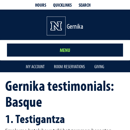
QUICKLINKS
SEARCH
HOURS
Gernika
MENU
MY ACCOUNT
ROOM RESERVATIONS
GIVING
Gernika testimonials:
Basque
1. Testigantza