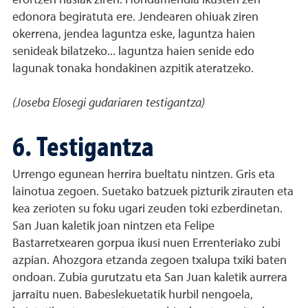
erortzen hasiak ziren. Hondamendia ikusten zen
edonora begiratuta ere. Jendearen ohiuak ziren
okerrena, jendea laguntza eske, laguntza haien
senideak bilatzeko... laguntza haien senide edo
lagunak tonaka hondakinen azpitik ateratzeko.
(Joseba Elosegi gudariaren testigantza)
6. Testigantza
Urrengo egunean herrira bueltatu nintzen. Gris eta
lainotua zegoen. Suetako batzuek pizturik zirauten eta
kea zerioten su foku ugari zeuden toki ezberdinetan.
San Juan kaletik joan nintzen eta Felipe
Bastarretxearen gorpua ikusi nuen Errenteriako zubi
azpian. Ahozgora etzanda zegoen txalupa txiki baten
ondoan. Zubia gurutzatu eta San Juan kaletik aurrera
jarraitu nuen. Babeslekuetatik hurbil nengoela,