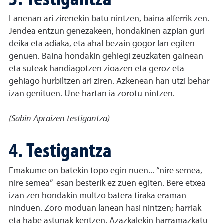
Lanenan ari zirenekin batu nintzen, baina alferrik zen.
Jendea entzun genezakeen, hondakinen azpian guri
deika eta adiaka, eta ahal bezain gogor lan egiten
genuen. Baina hondakin gehiegi zeuzkaten gainean
eta suteak handiagotzen zioazen eta geroz eta
gehiago hurbiltzen ari ziren. Azkenean han utzi behar
izan genituen. Une hartan ia zorotu nintzen.
(Sabin Apraizen testigantza)
4. Testigantza
Emakume on batekin topo egin nuen... “nire semea,
nire semea” esan besterik ez zuen egiten. Bere etxea
izan zen hondakin multzo batera tiraka eraman
ninduen. Zoro moduan lanean hasi nintzen; harriak
eta habe astunak kentzen. Azazkalekin harramazkatu