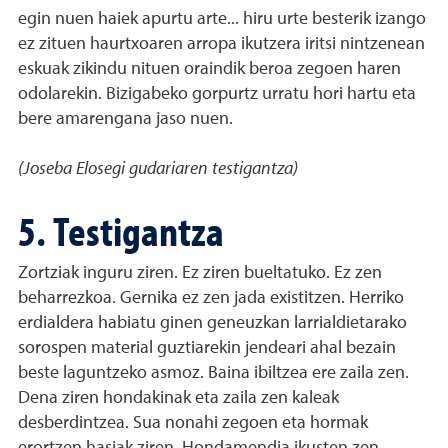
egin nuen haiek apurtu arte... hiru urte besterik izango
ez zituen haurtxoaren arropa ikutzera iritsi nintzenean
eskuak zikindu nituen oraindik beroa zegoen haren
odolarekin. Bizigabeko gorpurtz urratu hori hartu eta
bere amarengana jaso nuen.
(Joseba Elosegi gudariaren testigantza)
5. Testigantza
Zortziak inguru ziren. Ez ziren bueltatuko. Ez zen
beharrezkoa. Gernika ez zen jada existitzen. Herriko
erdialdera habiatu ginen geneuzkan larrialdietarako
sorospen material guztiarekin jendeari ahal bezain
beste laguntzeko asmoz. Baina ibiltzea ere zaila zen.
Dena ziren hondakinak eta zaila zen kaleak
desberdintzea. Sua nonahi zegoen eta hormak