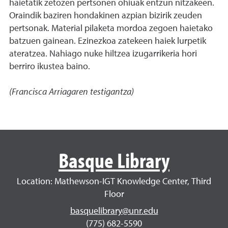
haietatik zetozen pertsonen ohiuak entzun nitzakeen.
Oraindik baziren hondakinen azpian bizirik zeuden
pertsonak. Material pilaketa mordoa zegoen haietako
batzuen gainean. Ezinezkoa zatekeen haiek lurpetik
ateratzea. Nahiago nuke hiltzea izugarrikeria hori
berriro ikustea baino.
(Francisca Arriagaren testigantza)
Basque Library
Location: Mathewson-IGT Knowledge Center, Third
Floor
basquelibrary@unr.edu
(775) 682-5590